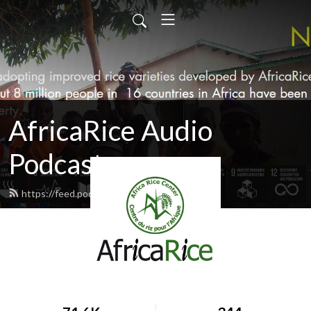
AfricaRice Audio
Podcasts
https://feed.podbean.com/africarice/feed.xml